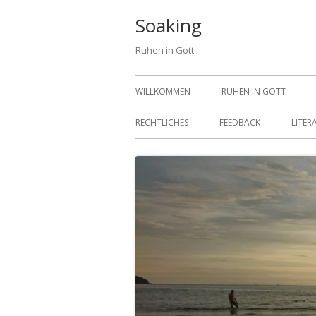
Springe
Soaking
zum
Ruhen in Gott
Inhalt
Primäres
WILLKOMMEN
RUHEN IN GOTT
Menü
RECHTLICHES
FEEDBACK
LITE